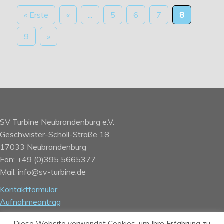
« Erste
«
...
5
6
7
8
9
»
SV Turbine Neubrandenburg e.V.
Geschwister-Scholl-Straße 18
17033 Neubrandenburg
Fon: +49 (0)395 5665377
Mail: info@sv-turbine.de
Kontaktformular
Aufnahmeantrag
Kontodaten
Diese Website verwendet Cookies, um Ihre Erfahrung zu