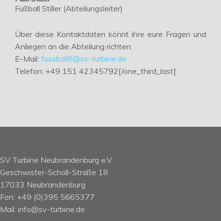
Fußball Stiller (Abteilungsleiter)
Über diese Kontaktdaten könnt ihre eure Fragen und
Anliegen an die Abteilung richten:
E-Mail:
fussball6@sv-turbine.de
Telefon: +49 151 42345792[/one_third_last]
SV Turbine Neubrandenburg e.V.
Geschwister-Scholl-Straße 18
17033 Neubrandenburg
Fon: +49 (0)395 5665377
Mail: info@sv-turbine.de