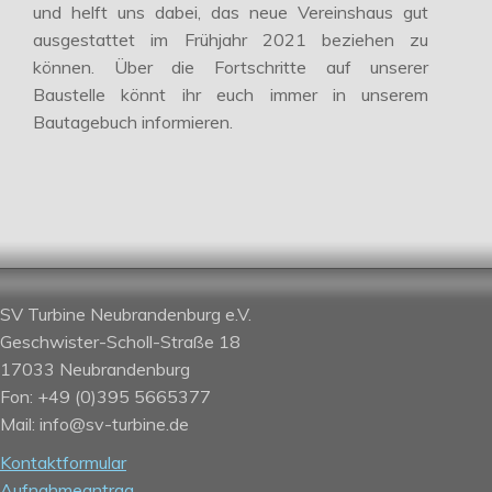
und helft uns dabei, das neue Vereinshaus gut
ausgestattet im Frühjahr 2021 beziehen zu
können. Über die Fortschritte auf unserer
Baustelle könnt ihr euch immer in unserem
Bautagebuch informieren.
SV Turbine Neubrandenburg e.V.
Geschwister-Scholl-Straße 18
17033 Neubrandenburg
Fon: +49 (0)395 5665377
Mail: info@sv-turbine.de
Kontaktformular
Aufnahmeantrag