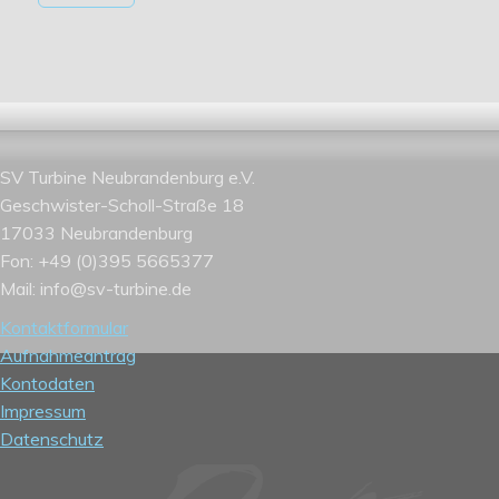
SV Turbine Neubrandenburg e.V.
Geschwister-Scholl-Straße 18
17033 Neubrandenburg
Fon: +49 (0)395 5665377
Mail: info@sv-turbine.de
Kontaktformular
Aufnahmeantrag
Kontodaten
Impressum
Datenschutz