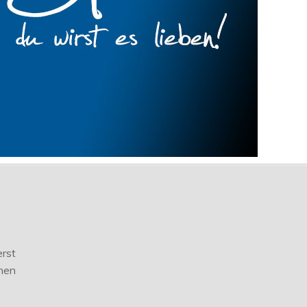
erst
nen