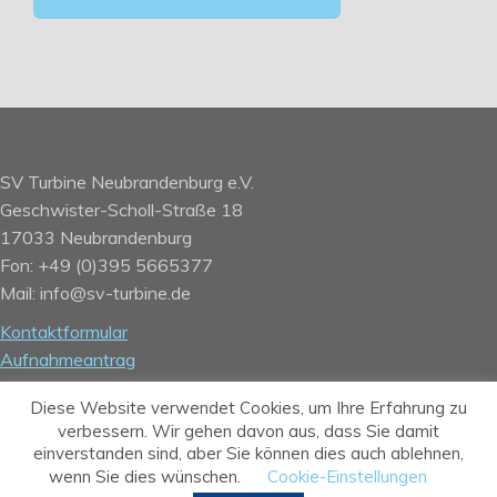
SV Turbine Neubrandenburg e.V.
Geschwister-Scholl-Straße 18
17033 Neubrandenburg
Fon: +49 (0)395 5665377
Mail: info@sv-turbine.de
Kontaktformular
Aufnahmeantrag
Kontodaten
Diese Website verwendet Cookies, um Ihre Erfahrung zu
Impressum
verbessern. Wir gehen davon aus, dass Sie damit
Datenschutz
einverstanden sind, aber Sie können dies auch ablehnen,
wenn Sie dies wünschen.
Cookie-Einstellungen