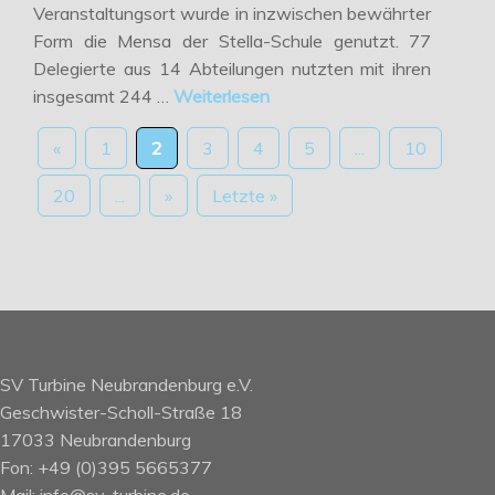
Veranstaltungsort wurde in inzwischen bewährter
Form die Mensa der Stella-Schule genutzt. 77
Delegierte aus 14 Abteilungen nutzten mit ihren
insgesamt 244 …
Weiterlesen
«
1
2
3
4
5
...
10
20
...
»
Letzte »
SV Turbine Neubrandenburg e.V.
Geschwister-Scholl-Straße 18
17033 Neubrandenburg
Fon: +49 (0)395 5665377