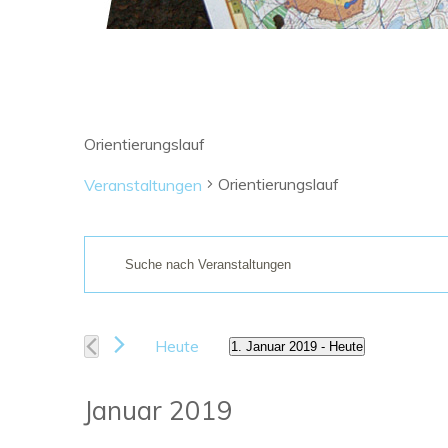
Orientierungslauf
Orientierungslauf
Veranstaltungen
Veranstaltungen
Bitte
Suche
Schlüsselwort
eingeben.
und
Suche
nach
Ansichten,
Heute
1. Januar 2019
 - 
Heute
Veranstaltungen
Datum
Navigation
Schlüsselwort.
wählen.
Januar 2019