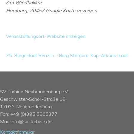
Am Windhukkai
Hamburg
,
20457
Google Karte anzeigen
Veranstaltungsort-Website anzeigen
25. Burgenlauf Penzlin – Burg Stargard
Kap-Arkona-Lauf
SV Turbine Neubrandenburg e.V.
Geschwister-Scholl-Straße 18
17033 Neubrandenburg
Fon: +49 (0)395 5665377
Mail: info@sv-turbine.de
Kontaktformular